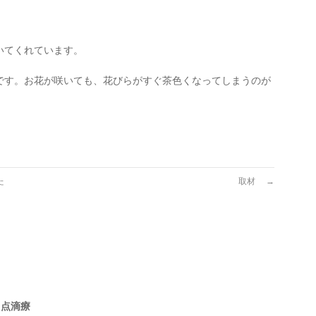
いてくれています。
です。お花が咲いても、花びらがすぐ茶色くなってしまうのが
た
取材
→
・点滴療