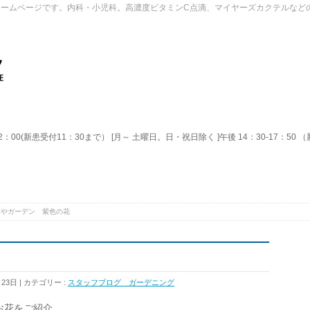
ホームページです。内科・小児科。高濃度ビタミンC点滴、マイヤーズカクテルなど
2：00(新患受付11：30まで） [月～ 土曜日。日・祝日除く ]午後 14：30-17：50
みやガーデン 紫色の花
月23日
カテゴリー :
スタッフブログ ガーデニング
お花をご紹介。