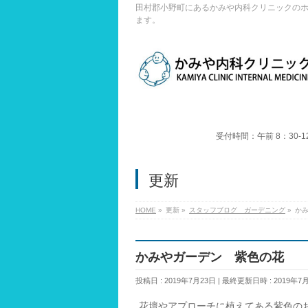
田村郡小野町にあるかみや内科クリニックの
ます。
受付時間：午前 8：30-1
更新
HOME
»
更新
»
スタッフブログ ガーデニング
»
か
かみやガーデン 紫色の花
投稿日 : 2019年7月23日
最終更新日時 : 2019年7
花壇やアプローチに植えてある紫色の