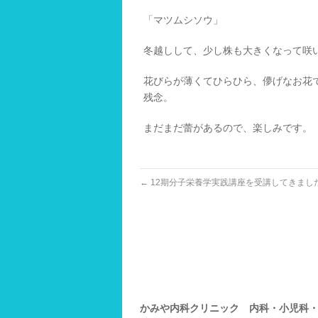
「マツムシソウ」
冬越しして、少し株も大きくなって咲
花びらが薄くてひらひら、儚げなお花
残念。
まだまだ蕾があるので、楽しみです。
←
12期分子栄養学実践講座を受講してきまし
かみや内科クリニック 内科・小児科