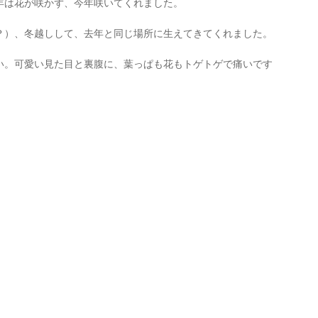
年は花が咲かず、今年咲いてくれました。
？）、冬越しして、去年と同じ場所に生えてきてくれました。
い。可愛い見た目と裏腹に、葉っぱも花もトゲトゲで痛いです