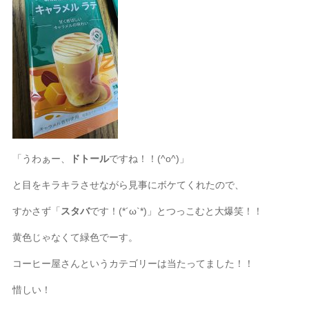
「うわぁー、
ドトール
ですね！！(^o^)」
と目をキラキラさせながら見事にボケてくれたので、
すかさず「
スタバ
です！(*´ω`*)」とつっこむと大爆笑！！
黄色じゃなくて緑色でーす。
コーヒー屋さんというカテゴリーは当たってました！！
惜しい！