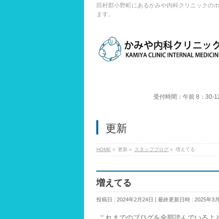
田村郡小野町にあるかみや内科クリニックの
ます。
受付時間：午前 8：30-1
更新
HOME
»
更新
»
スタッフブログ
»
増えてる
増えてる
投稿日 : 2024年2月24日
最終更新日時 : 2025年3
これまでのブログを全部読んでいるよ