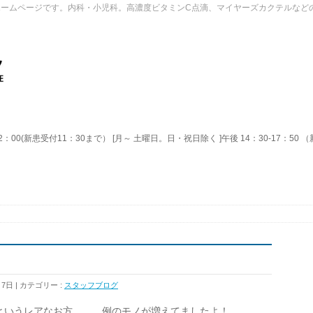
ホームページです。内科・小児科。高濃度ビタミンC点滴、マイヤーズカクテルなど
2：00(新患受付11：30まで） [月～ 土曜日。日・祝日除く ]午後 14：30-17：50
月7日
カテゴリー :
スタッフブログ
というレアなお方。。。例のモノが増えてましたよ！