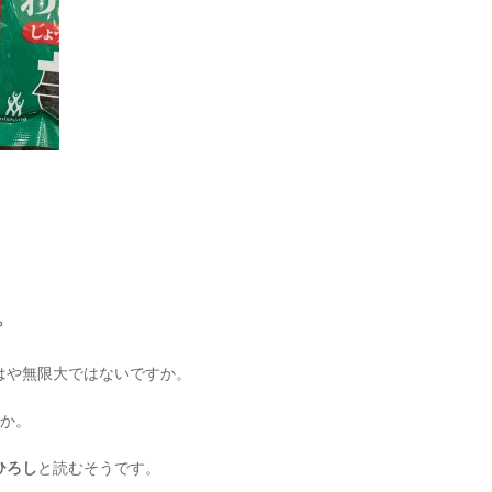
？
はや無限大ではないですか。
とか。
ひろし
と読むそうです。