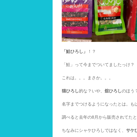
「鮭ひろし」
！？
「鮭」って今までついてましたっけ？
これは。。。まさか。。。
猫ひろし
的な？いや、
舘ひろし
のほう
名字までつけるようになったとは。も
調べると去年の8月から販売されてた
ちなみにシャケひろしではなく、
サケ