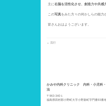
主に
右脳を活性化させ、創造力や共感
この
写真
をみた方々の何かしらの能力
皆さんおはようございます。
←
流行
かみや内科クリニック 内科・小児科
法
〒963-340１
福島県田村郡小野町大字小野新町字門番93番