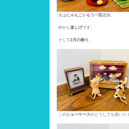
次は
にゃんこ
が
もう一匹
追加。
何やら
楽しげ
です。
そして
2月の飾り
。
この
ショーケース
がどうしても使いた