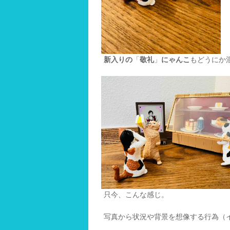
新入りの
「
敬礼
」
にゃんこ
もどうにか
只今、こんな感じ。
写真から状況や背景を想像する行為（