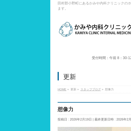
田村郡小野町にあるかみや内科クリニックの
ます。
受付時間：午前 8：30-1
更新
HOME
»
更新
»
スタッフブログ
»
想像力
想像力
投稿日 : 2026年2月19日
最終更新日時 : 2026年2