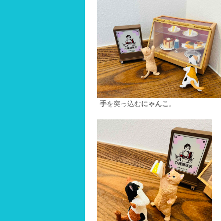
手
を突っ込む
にゃんこ
。