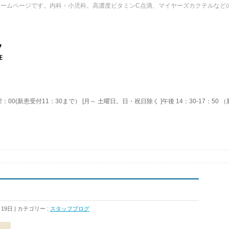
ホームページです。内科・小児科。高濃度ビタミンC点滴、マイヤーズカクテルなど
2：00(新患受付11：30まで） [月～ 土曜日。日・祝日除く ]午後 14：30-17：50
月19日
カテゴリー :
スタッフブログ