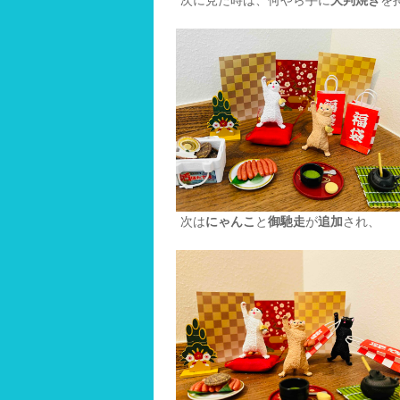
次に見た時は、何やら手に
大判焼き
を
次は
にゃんこ
と
御馳走
が
追加
され、