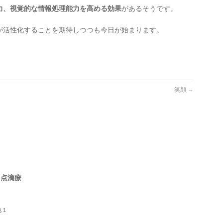
力、視覚的な情報処理能力を高める効果
があるそうです。
が活性化することを期待しつつも今日が始まります。
笑顔
→
・点滴療
地１