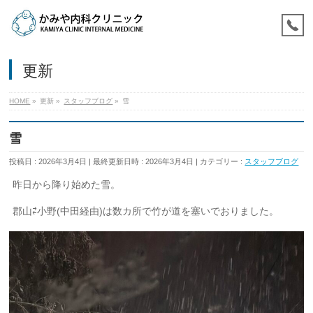
更新
HOME
»
更新
»
スタッフブログ
»
雪
雪
投稿日 : 2026年3月4日
最終更新日時 : 2026年3月4日
カテゴリー :
スタッフブログ
昨日から降り始めた雪。
郡山⇄小野(中田経由)は数カ所で竹が道を塞いでおりました。