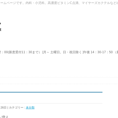
ホームページです。内科・小児科。高濃度ビタミンC点滴、マイヤーズカクテルなど
2：00(新患受付11：30まで） [月～ 土曜日。日・祝日除く ]午後 14：30-17：50
月26日
カテゴリー :
未分類
も増え、