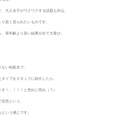
ど、大人女子がワクワクする話題も沢山。
より若く見られたいものです。
ら、実年齢より若い結果が出て大喜び。
きない化粧水で、
たタイプをスタッフに紹介したら、
ます！」！！！と売れに売れ（？）
で完売という。
るという感じです。