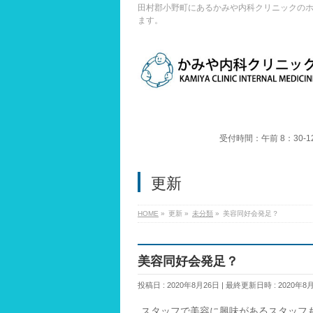
田村郡小野町にあるかみや内科クリニックの
ます。
受付時間：午前 8：30-1
更新
HOME
»
更新
»
未分類
»
美容同好会発足？
美容同好会発足？
投稿日 : 2020年8月26日
最終更新日時 : 2020年8
スタッフで美容に興味があるスタッフ