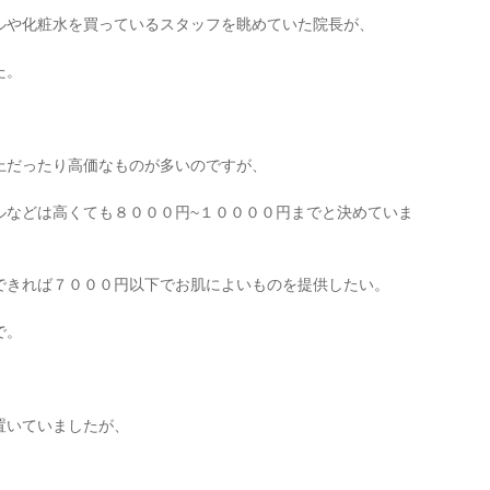
ルや化粧水を買っているスタッフを眺めていた院長が、
た。
上だったり高価なものが多いのですが、
ルなどは高くても８０００円~１００００円までと決めていま
できれば７０００円以下でお肌によいものを提供したい。
で。
置いていましたが、