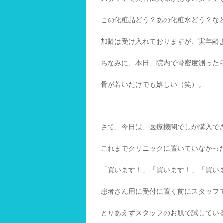
この化粧品どう？あの化粧水どう？な
加齢は受け入れておりますが、実年齢
ちなみに、本日、院内で骨密度測った
骨が若いだけでも嬉しい（笑）。
さて、今日は、医療機関でしか購入で
これまでクリニックに置いていなかっ
「買います！」「買います！」「買い
患者さん用に受付に置く前にスタッフ
とりあえずスタッフのお肌で試してい