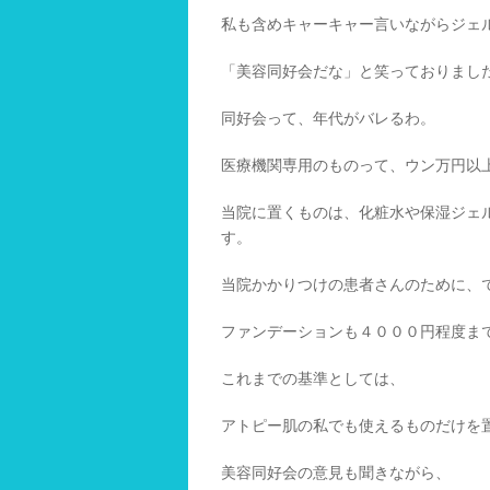
私も含めキャーキャー言いながらジェ
「美容同好会だな」と笑っておりまし
同好会って、年代がバレるわ。
医療機関専用のものって、ウン万円以
当院に置くものは、化粧水や保湿ジェ
す。
当院かかりつけの患者さんのために、
ファンデーションも４０００円程度ま
これまでの基準としては、
アトピー肌の私でも使えるものだけを
美容同好会の意見も聞きながら、